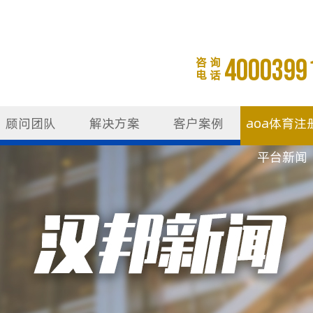
4000399
咨 询
电 话
顾问团队
解决方案
客户案例
aoa体育注
平台新闻