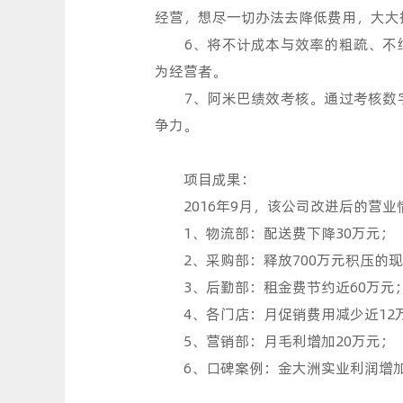
经营，想尽一切办法去降低费用，大大
6、将不计成本与效率的粗疏、不细
为经营者。
7、阿米巴绩效考核。通过考核数字
争力。
项目成果：
2016年9月，该公司改进后的营业
1、物流部：配送费下降30万元；
2、采购部：释放700万元积压的现
3、后勤部：租金费节约近60万元
4、各门店：月促销费用减少近12
5、营销部：月毛利增加20万元；
6、口碑案例：金大洲实业利润增加3