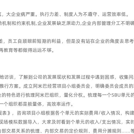
，大企业病严重。执行力差、制度人为不遵守、运营效率低。
制和约束机制,企业发展缺乏原动力,企业内部管理分工不明确,
，员工自顾眼前短期的利益，但是没有站在企业的角度去思考
再教育等都做得远远不够。
地访谈，了解到公司的发展现状和发展过程中遇到困惑，收集问
推行方案。成立阿米巴经营项目小组委员会，明确委员会成员的
特色进行梳理阿米巴组织，量化分权。梳理每一个SBU单元
一个组织都是能量体，高效率运作。
表》，咨询项目小组根据各个单元的实际费用/收入情况，构建
现场模拟数据导入，大家及时看到个单元的收入/支出情况，实
部交易关系的梳理、内部交易的定价规则、费用分摊规则……等