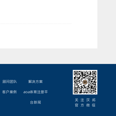
顾问团队
解决方案
客户案例
aoa体育注册平
关 注 汉 邦
台新闻
官 方 微 信