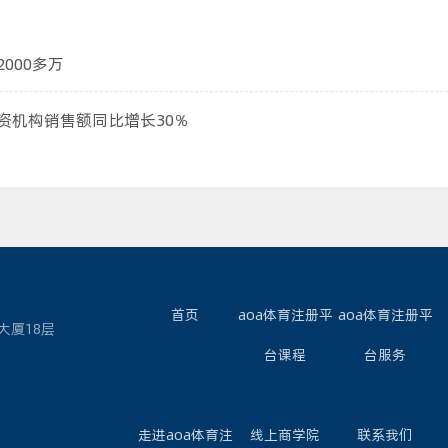
000多万
资机构销售额同比增长30％
首页
aoa体育注册平
aoa体育注册平
大厦18层
台课程
台服务
走进aoa体育注
线上商学院
联系我们