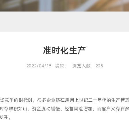
准时化生产
2022/04/15 编辑： 浏览人数：225
市场竞争的时代时，很多企业还在应用上世纪二十年代的生产管
库存堆积如山、资金流动缓慢、经营风险增加，而客户又存在
发展。