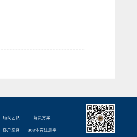
顾问团队
解决方案
客户案例
aoa体育注册平