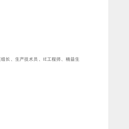
组长、生产技术员、IE工程师、精益生