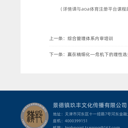
（详情请与aoa体育注册平台课程
上一条：
综合管理体系内审培训
下一条：
赢在精细化—危机下的理性选
景德镇玖丰文化传播有限公司
地址：天津市河东区十一经路7号河东金融
座机：4000399151
邮箱：highpoint.training@163.com