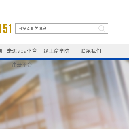
151
册
走进aoa体育
线上商学院
联系我们
注册平台