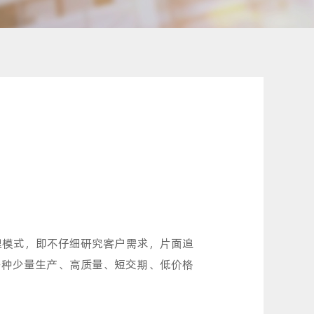
理模式，即不仔细研究客户需求，片面追
多种少量生产、高质量、短交期、低价格