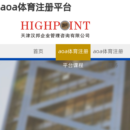
aoa体育注册平台
首页
aoa体育注册
aoa体育注册
平台课程
平台服务