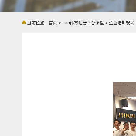
当前位置：
首页
>
aoa体育注册平台课程
> 企业培训现场