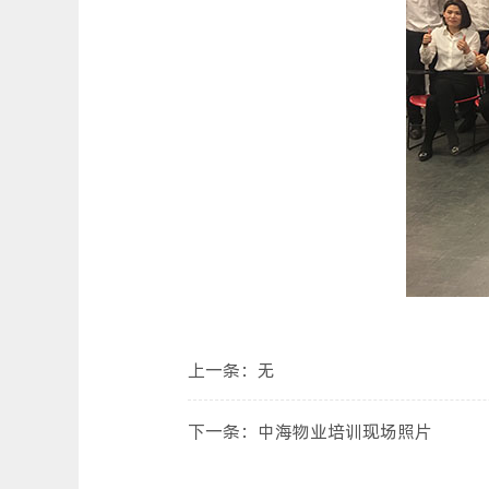
上一条：无
下一条：
中海物业培训现场照片