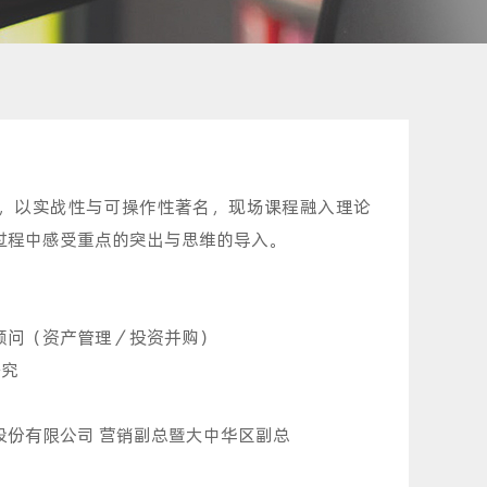
，以实战性与可操作性著名，现场课程融入理论
过程中感受重点的突出与思维的导入。
顾问（资产管理／投资并购）
研究
股份有限公司 营销副总暨大中华区副总