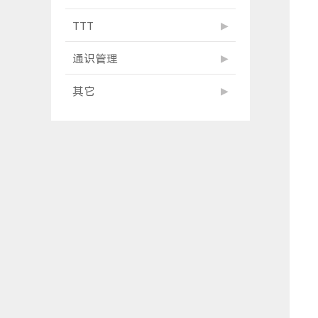
TTT
▶
通识管理
▶
其它
▶